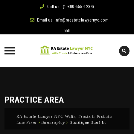
Call us : (1-800-555-1234)
Email us:
info@raestatelawyernyc.com
hhh
Skip
to
content
PRACTICE AREA
RA Estate Lawyer NYC Wills, Trusts & Probate
Law Firm
>
Bankruptcy
>
Similique Sunt In