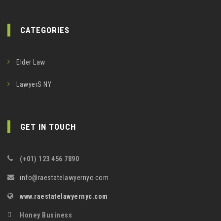
CATEGORIES
Elder Law
LawyerS NY
GET IN TOUCH
(+01) 123 456 7890
info@raestatelawyernyc.com
www.raestatelawyernyc.com
Honey Business