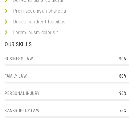
Donec turpis arcu dictum
Proin accumsan pharetra
Donec hendrerit faucibus
Lorem ipusm dolor sit
OUR SKILLS
BUSINESS LAW
90%
FAMILY LAW
80%
PERSONAL INJURY
96%
BANKRUPTCY LAW
75%