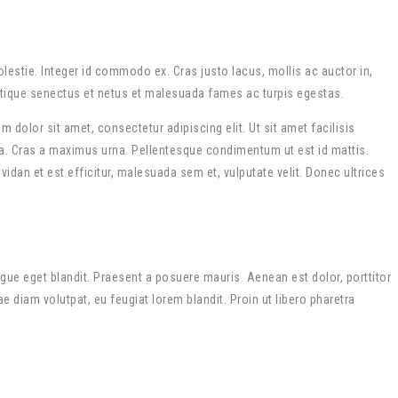
molestie. Integer id commodo ex. Cras justo lacus, mollis ac auctor in,
tristique senectus et netus et malesuada fames ac turpis egestas.
 dolor sit amet, consectetur adipiscing elit. Ut sit amet facilisis
lla. Cras a maximus urna. Pellentesque condimentum ut est id mattis.
an et est efficitur, malesuada sem et, vulputate velit. Donec ultrices
gue eget blandit. Praesent a posuere mauris. Aenean est dolor, porttitor
e diam volutpat, eu feugiat lorem blandit. Proin ut libero pharetra