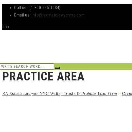
Call us : (1-800-555-1234)
Email us:
info@raestatelawyernyc.com
hhh
PRACTICE AREA
RA Estate Lawyer NYC Wills, Trusts & Probate Law Firm
>
Crim