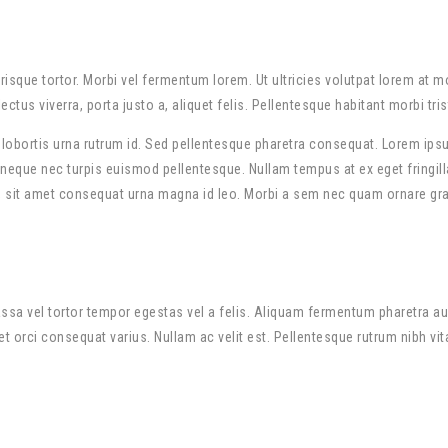
lerisque tortor. Morbi vel fermentum lorem. Ut ultricies volutpat lorem at 
lectus viverra, porta justo a, aliquet felis. Pellentesque habitant morbi 
d lobortis urna rutrum id. Sed pellentesque pharetra consequat. Lorem ipsum
ue neque nec turpis euismod pellentesque. Nullam tempus at ex eget fringi
sit amet consequat urna magna id leo. Morbi a sem nec quam ornare gravid
assa vel tortor tempor egestas vel a felis. Aliquam fermentum pharetra au
 orci consequat varius. Nullam ac velit est. Pellentesque rutrum nibh vita