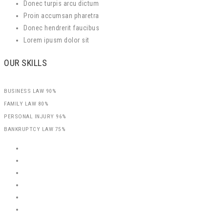
Donec turpis arcu dictum
Proin accumsan pharetra
Donec hendrerit faucibus
Lorem ipusm dolor sit
OUR SKILLS
BUSINESS LAW
90%
FAMILY LAW
80%
PERSONAL INJURY
96%
BANKRUPTCY LAW
75%