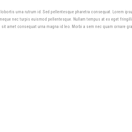
d lobortis urna rutrum id. Sed pellentesque pharetra consequat. Lorem ipsum
ue neque nec turpis euismod pellentesque. Nullam tempus at ex eget fringi
sit amet consequat urna magna id leo. Morbi a sem nec quam ornare gravid