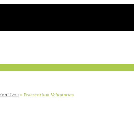
inal Law
>
Praesentium Voluptatum