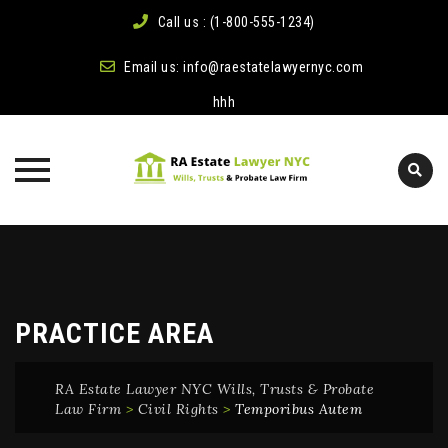
Call us : (1-800-555-1234)
Email us:
info@raestatelawyernyc.com
hhh
Skip
to
content
PRACTICE AREA
RA Estate Lawyer NYC Wills, Trusts & Probate
Law Firm
>
Civil Rights
>
Temporibus Autem